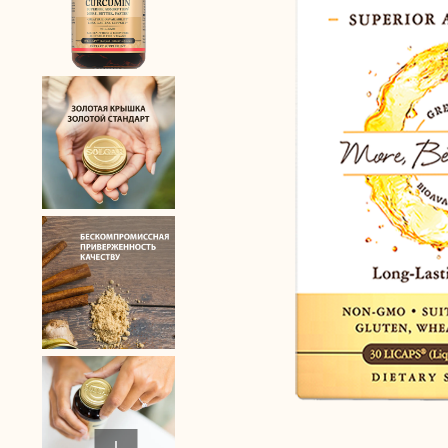
Забота о сердце
Правильное п
Защита зрения
Спорт и фитне
Здоровая микрофлора