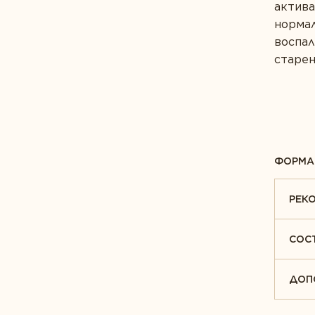
актива
норма
воспа
старен
ФОРМА
РЕК
СОС
ДОП