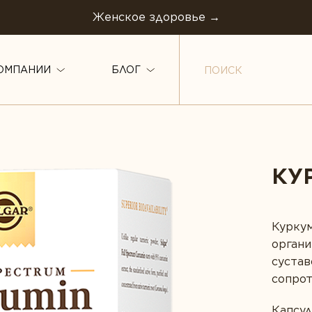
Женское здоровье →
ОМПАНИИ
БЛОГ
ТИПЫ ПРОДУКТА
Белки и аминокислоты
авов
Минералы
КУ
Витамины
Пробиотики
Жирные кислоты
Растения
Куркум
Комплексы
органи
овье
Ферменты
сустав
Коэнзим
щитой
сопрот
оровья ЖКТ
Капсу