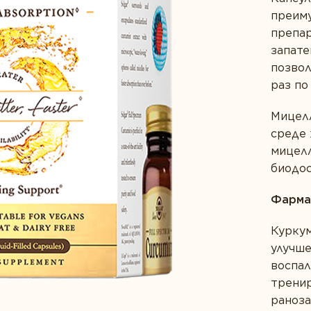
ищеварение
преим
препар
с
запате
позвол
раз по
Мицелл
среде 
мицел
биодос
Фарма
Куркум
улучше
воспал
трени
раноз