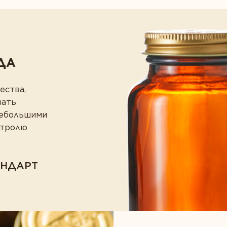
ДА
ества,
вать
небольшими
нтролю
АНДАРТ