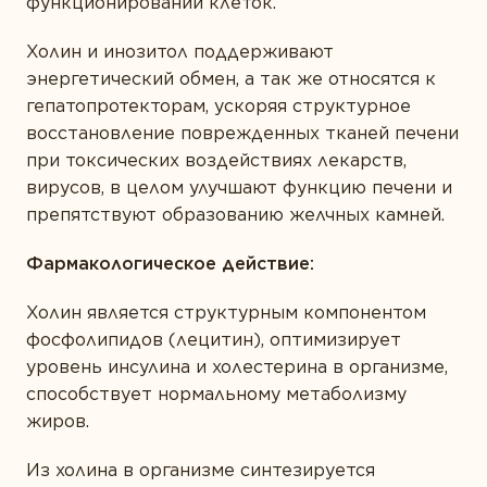
функционировании клеток.
ТИПЫ ПРОДУКТА
Белки и аминокислоты
Холин и инозитол поддерживают
энергетический обмен, а так же относятся к
Витамины
гепатопротекторам, ускоряя структурное
Жирные кислоты
восстановление поврежденных тканей печени
при токсических воздействиях лекарств,
Комплексы
вирусов, в целом улучшают функцию печени и
препятствуют образованию желчных камней.
Коэнзим
Минералы
Фармакологическое действие:
Пробиотики
Холин является структурным компонентом
Растения
фосфолипидов (лецитин), оптимизирует
уровень инсулина и холестерина в организме,
Ферменты
способствует нормальному метаболизму
жиров.
Из холина в организме синтезируется