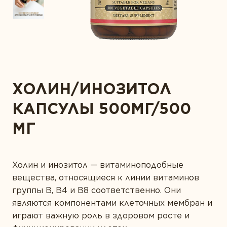
ВОПРОСЫ
Забота о сердце
ФИЛОСОФИЯ КОМПАНИИ
Защита зрения
КОНТАКТЫ
Здоровая микрофлора
Здоровье суставов
ХОЛИН/ИНОЗИТОЛ
Иммунитет
КАПСУЛЫ 500МГ/500
Красота
МГ
Мужское здоровье
Печень под защитой
Поддержка здоровья ЖКТ
Холин и инозитол — витаминоподобные
вещества, относящиеся к линии витаминов
Правильное пищеварение
группы В, В4 и В8 соответственно. Они
Спорт и фитнес
являются компонентами клеточных мембран и
играют важную роль в здоровом росте и