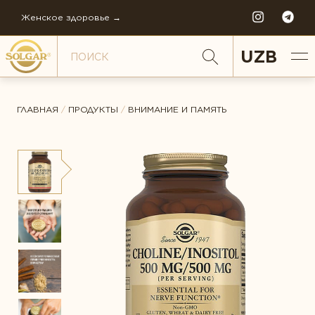
Женское здоровье →
UZB
ГЛАВНАЯ
/
ПРОДУКТЫ
/
ВНИМАНИЕ И ПАМЯТЬ
ПО НАПРАВЛЕНИЯМ
Антистресс
Внимание и память
Диета и детокс
НАША ИСТОРИЯ
Для детей
ЗОЛОТОЙ СТАНДАРТ
Ежедневная поддержка
СТАТЬИ
Женское здоровье
МИРОВОЕ ПРОИЗВОДСТВО