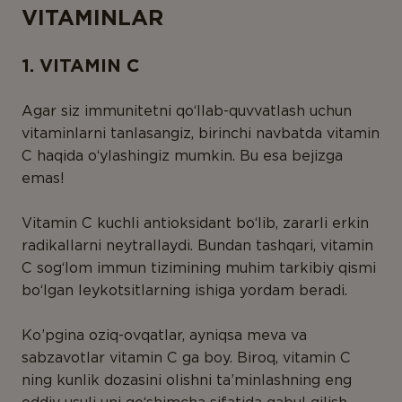
MAHSULOTLAR
VITAMINLAR
NING TURLARI
Fermentlar
1. VITAMIN C
Koenzim
Agar siz immunitetni qo‘llab-quvvatlash uchun
Majmualar
vitaminlarni tanlasangiz, birinchi navbatda vitamin
C haqida o‘ylashingiz mumkin. Bu esa bejizga
Minerallar
emas!
O‘simliklar
Vitamin C kuchli antioksidant bo‘lib, zararli erkin
Oqsillar va aminokislotalar
radikallarni neytrallaydi. Bundan tashqari, vitamin
Probiotiklar
C sog‘lom immun tizimining muhim tarkibiy qismi
bo‘lgan leykotsitlarning ishiga yordam beradi.
Vitaminlar
Yog‘ kislotalari
Ko’pgina oziq-ovqatlar, ayniqsa meva va
sabzavotlar vitamin C ga boy. Biroq, vitamin C
ning kunlik dozasini olishni ta’minlashning eng