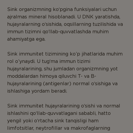
Sink organizmning ko‘pgina funksiyalari uchun
ajralmas mineral hisoblanadi. U DNK yaratishda,
hujayralarning o‘sishida, oqsillarning tuzilishida va
immun tizimni qo‘llab-quvvatlashda muhim
ahamiyatga ega.
Sink immunitet tizimining ko’p jihatlarida muhim
rol o’ynaydi. U tug‘ma immun tizimi
hujayralarining, shu jumladan organizmning yot
moddalardan himoya qiluvchi T- va B-
hujayralarining (antigenlar) normal o‘sishiga va
ishlashiga yordam beradi.
Sink immunitet hujayralarining o‘sishi va normal
ishlashini qo‘llab-quvvatlagani sababli, hatto
yengil yoki o‘rtacha sink tanqisligi ham
limfotsitlar, neytrofillar va makrofaglarning