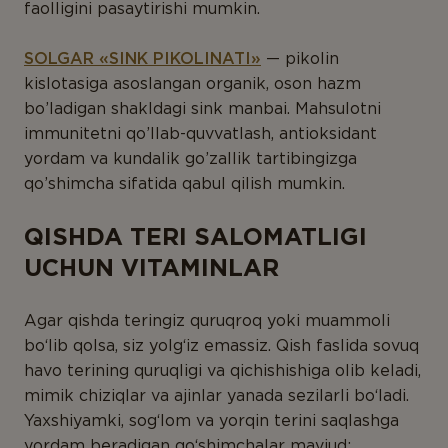
faolligini pasaytirishi mumkin.
SOLGAR «SINK PIKOLINATI»
— pikolin
kislotasiga asoslangan organik, oson hazm
bo’ladigan shakldagi sink manbai. Mahsulotni
immunitetni qo’llab-quvvatlash, antioksidant
yordam va kundalik go’zallik tartibingizga
qo’shimcha sifatida qabul qilish mumkin.
QISHDA TERI SALOMATLIGI
UCHUN VITAMINLAR
Agar qishda teringiz quruqroq yoki muammoli
bo‘lib qolsa, siz yolg‘iz emassiz. Qish faslida sovuq
havo terining quruqligi va qichishishiga olib keladi,
mimik chiziqlar va ajinlar yanada sezilarli bo‘ladi.
Yaxshiyamki, sog‘lom va yorqin terini saqlashga
yordam beradigan qo‘shimchalar mavjud: