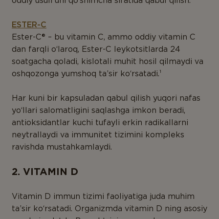
oddiy usuli uni qo‘shimcha sifatida qabul qilish.
ESTER-C
Ester-C® – bu vitamin C, ammo oddiy vitamin C
dan farqli o‘laroq, Ester-C leykotsitlarda 24
soatgacha qoladi, kislotali muhit hosil qilmaydi va
oshqozonga yumshoq ta’sir ko‘rsatadi.¹
Har kuni bir kapsuladan qabul qilish yuqori nafas
yo‘llari salomatligini saqlashga imkon beradi,
antioksidantlar kuchi tufayli erkin radikallarni
neytrallaydi va immunitet tizimini kompleks
ravishda mustahkamlaydi.
2. VITAMIN D
Vitamin D immun tizimi faoliyatiga juda muhim
ta’sir ko‘rsatadi. Organizmda vitamin D ning asosiy