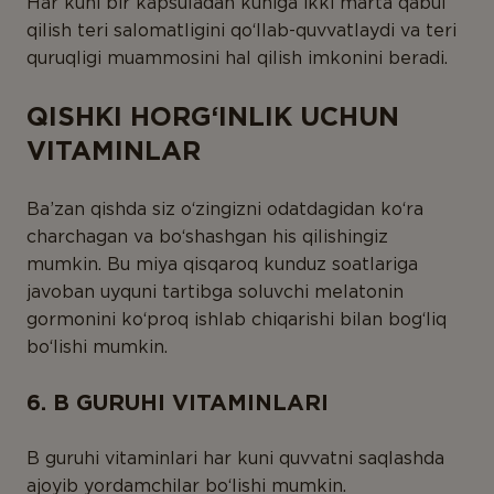
Har kuni bir kapsuladan kuniga ikki marta qabul
qilish teri salomatligini qo‘llab-quvvatlaydi va teri
quruqligi muammosini hal qilish imkonini beradi.
QISHKI HORG‘INLIK UCHUN
VITAMINLAR
Ba’zan qishda siz o‘zingizni odatdagidan ko‘ra
charchagan va bo‘shashgan his qilishingiz
mumkin. Bu miya qisqaroq kunduz soatlariga
javoban uyquni tartibga soluvchi melatonin
gormonini ko‘proq ishlab chiqarishi bilan bog‘liq
bo‘lishi mumkin.
6. B GURUHI VITAMINLARI
B guruhi vitaminlari har kuni quvvatni saqlashda
ajoyib yordamchilar bo‘lishi mumkin.