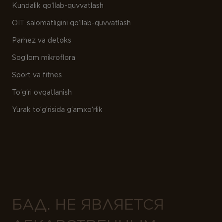
Kundalik qo‘llab-quvvatlash
OIT salomatligini qo‘llab-quvvatlash
Parhez va detoks
Sog‘lom mikroflora
Sport va fitnes
To‘g‘ri ovqatlanish
Yurak to‘g‘risida g‘amxo‘rlik
БАД. НЕ ЯВЛЯЕТСЯ