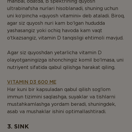
manbai, odatda, B spektrining quyosh
ultrabinafsha nurlari hisoblanadi, shuning uchun
uni ko‘pincha «quyosh vitamini» deb ataladi. Biroq,
agar siz quyosh nuri kam bo‘lgan hududda
yashasangiz yoki ochiq havoda kam vaqt
o‘tkazsangiz, vitamin D tanqisligi ehtimoli mavjud.
Agar siz quyoshdan yetarlicha vitamin D
olayotganingizga ishonchingiz komil bo‘lmasa, uni
nutriyent sifatida qabul qilishga harakat qiling.
VITAMIN D3 600 ME
Har kuni bir kapsuladan qabul qilish sog‘lom
immun tizimini saqlashga, suyaklar va tishlarni
mustahkamlashga yordam beradi, shuningdek,
asab va mushaklar ishini optimallashtiradi.
3. SINK