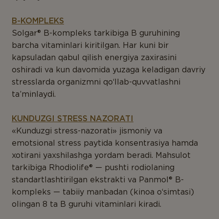
B-KOMPLEKS
Solgar® B-kompleks tarkibiga B guruhining
barcha vitaminlari kiritilgan. Har kuni bir
kapsuladan qabul qilish energiya zaxirasini
oshiradi va kun davomida yuzaga keladigan davriy
stresslarda organizmni qo‘llab-quvvatlashni
ta’minlaydi.
KUNDUZGI STRESS NAZORATI
«Kunduzgi stress-nazorati» jismoniy va
emotsional stress paytida konsentrasiya hamda
xotirani yaxshilashga yordam beradi. Mahsulot
tarkibiga Rhodiolife® — pushti rodiolaning
standartlashtirilgan ekstrakti va Panmol® B-
kompleks — tabiiy manbadan (kinoa o‘simtasi)
olingan 8 ta B guruhi vitaminlari kiradi.