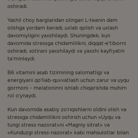
oshiradi.
Yashil choy barglaridan olingan L-teanin dam
olishga yordam beradi, uxlab qolish va uxlash
davomiyligini yaxshilaydi. Shuningdek, kun
davomida stressga chidamlilikni, diqqat-e’tiborni
oshiradi, xotirani yaxshilaydi va yaxshi kayfiyatni
ta’minlaydi.
B6 vitamini asab tizimining salomatligi va
energiyani qo‘llab-quvvatlash uchun zarur va uyqu
gormoni – melatoninni ishlab chiqarishda muhim
rol o‘ynaydi.
Kun davomida asabiy zo‘riqishlarni oldini olish va
stressga chidamlilikni oshirish uchun «Uyqu va
tungi stress-nazorat»ni «Magniy sitrat» va
«Kunduzgi stress-nazorat» kabi mahsulotlar bilan