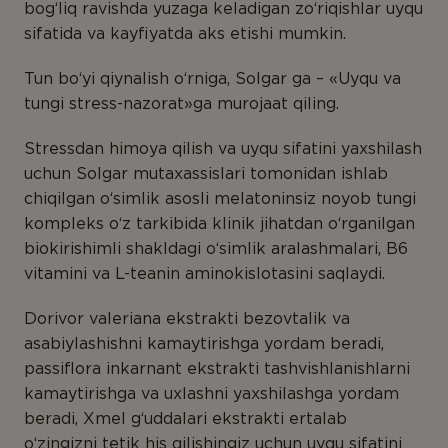
MAHSULOTLAR
bog‘liq ravishda yuzaga keladigan zo‘riqishlar uyqu
NING TURLARI
sifatida va kayfiyatda aks etishi mumkin.
Fermentlar
Tun bo‘yi qiynalish o‘rniga, Solgar ga – «Uyqu va
Koenzim
tungi stress-nazorat»ga murojaat qiling.
Majmualar
Stressdan himoya qilish va uyqu sifatini yaxshilash
uchun Solgar mutaxassislari tomonidan ishlab
Minerallar
chiqilgan o‘simlik asosli melatoninsiz noyob tungi
O‘simliklar
kompleks o‘z tarkibida klinik jihatdan o‘rganilgan
biokirishimli shakldagi o‘simlik aralashmalari, B6
Oqsillar va aminokislotalar
vitamini va L-teanin aminokislotasini saqlaydi.
Probiotiklar
Dorivor valeriana ekstrakti bezovtalik va
Vitaminlar
asabiylashishni kamaytirishga yordam beradi,
Yog‘ kislotalari
passiflora inkarnant ekstrakti tashvishlanishlarni
kamaytirishga va uxlashni yaxshilashga yordam
beradi, Xmel g‘uddalari ekstrakti ertalab
o‘zingizni tetik his qilishingiz uchun uyqu sifatini