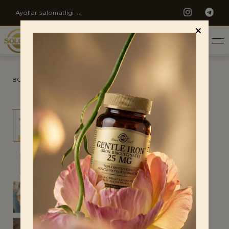
Ayollar salomatligi →
РУС
BOSH SAHIFA
/
MAHSULOTLAR
/
ANTISTRESS
TANLASH
Antistress
Ayollar salomatligi
Bo‘g‘inlar salomatligi
TARIXIMIZ
Bolalar uchun
SOLGAR FALSAFASI
Diqqat va xotira
Erkaklar salomatligi
DUNYO ISHLAB CHIQARISHI