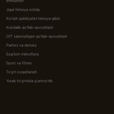
Immunitet
Jigar himoya ostida
Ko‘rish qobiliyatini himoya qilish
Kundalik qo‘llab-quvvatlash
OIT salomatligini qo‘llab-quvvatlash
Parhez va detoks
Sog‘lom mikroflora
Sport va fitnes
To‘g‘ri ovqatlanish
Yurak to‘g‘risida g‘amxo‘rlik